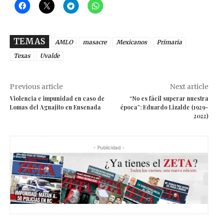
TEMAS
AMLO
masacre
Mexicanos
Primaria
Texas
Uvalde
Previous article
Next article
Violencia e impunidad en caso de
“No es fácil superar nuestra
Lomas del Aguajito en Ensenada
época”: Eduardo Lizalde (1929-
2022)
- Publicidad -