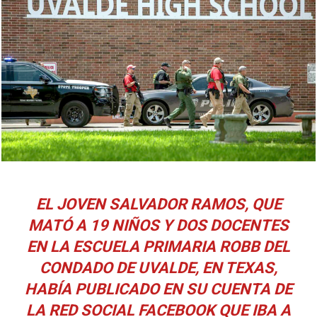
EL JOVEN SALVADOR RAMOS, QUE
MATÓ A 19 NIÑOS Y DOS DOCENTES
EN LA ESCUELA PRIMARIA ROBB DEL
CONDADO DE UVALDE, EN TEXAS,
HABÍA PUBLICADO EN SU CUENTA DE
LA RED SOCIAL FACEBOOK QUE IBA A