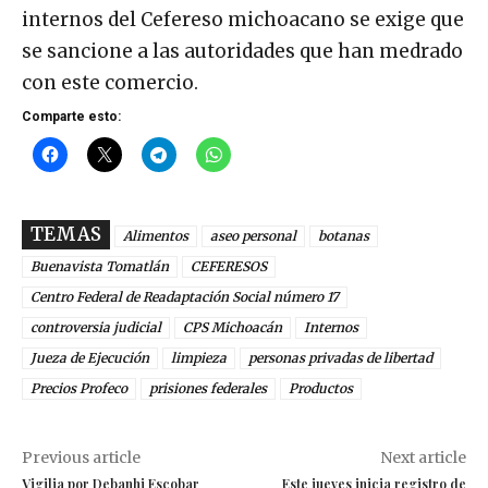
internos del Cefereso michoacano se exige que
se sancione a las autoridades que han medrado
con este comercio.
Comparte esto:
TEMAS
Alimentos
aseo personal
botanas
Buenavista Tomatlán
CEFERESOS
Centro Federal de Readaptación Social número 17
controversia judicial
CPS Michoacán
Internos
Jueza de Ejecución
limpieza
personas privadas de libertad
Precios Profeco
prisiones federales
Productos
Previous article
Next article
Vigilia por Debanhi Escobar
Este jueves inicia registro de