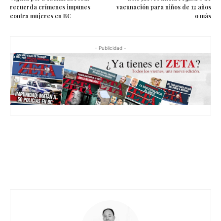
recuerda crímenes impunes
vacunación para niños de 12 años
contra mujeres en BC
o más
- Publicidad -