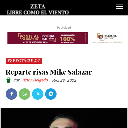
Publicidad
ESPECTÁCULOZ
Reparte risas Mike Salazar
Por
Víctor Delgado
abril 23, 2022