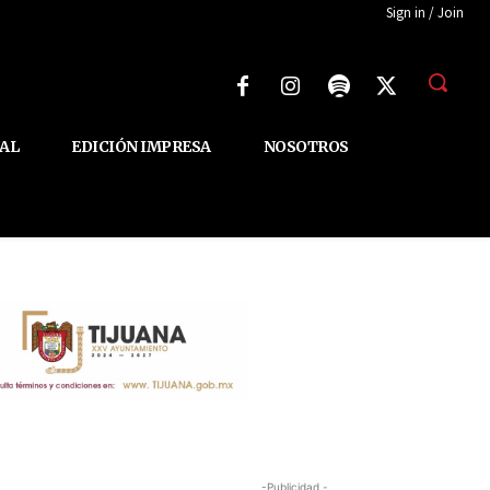
Sign in / Join
AL
EDICIÓN IMPRESA
NOSOTROS
-Publicidad -