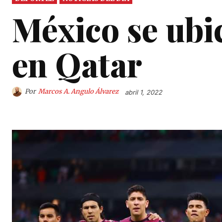
México se ubi
en Qatar
Por
Marcos A. Angulo Álvarez
abril 1, 2022