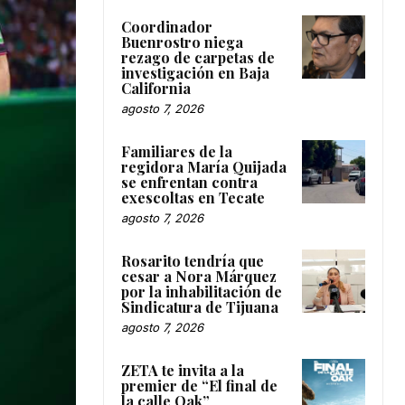
Coordinador
Buenrostro niega
rezago de carpetas de
investigación en Baja
California
agosto 7, 2026
Familiares de la
regidora María Quijada
se enfrentan contra
exescoltas en Tecate
agosto 7, 2026
Rosarito tendría que
cesar a Nora Márquez
por la inhabilitación de
Sindicatura de Tijuana
agosto 7, 2026
ZETA te invita a la
premier de “El final de
la calle Oak”