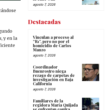
agosto 7, 2026
icándose
Destacadas
egundo
Vinculan a proceso al
 y en la
“R1”, pero no por el
ficiente
homicidio de Carlos
Manzo
agosto 7, 2026
Coordinador
Buenrostro niega
rezago de carpetas de
investigación en Baja
California
agosto 7, 2026
Familiares de la
regidora María Quijada
se enfrentan contra