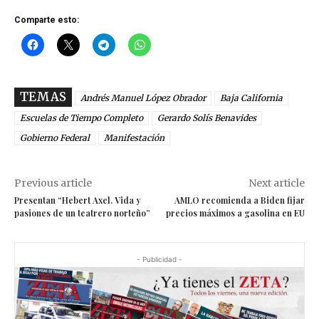
Comparte esto:
TEMAS
Andrés Manuel López Obrador
Baja California
Escuelas de Tiempo Completo
Gerardo Solís Benavides
Gobierno Federal
Manifestación
Previous article
Next article
Presentan “Hebert Axel. Vida y
AMLO recomienda a Biden fijar
pasiones de un teatrero norteño”
precios máximos a gasolina en EU
- Publicidad -