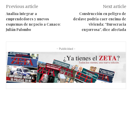
Previous article
Next article
Analiza integrar a
Construcción en peligro de
emprendedores y nuevos
deslave podría caer encima de
esquemas de negocio a Canaco:
vivienda; “Burocracia
Julián Palombo
engorrosa”, dice afectada
- Publicidad -