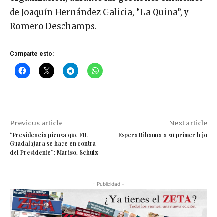
de Joaquín Hernández Galicia, “La Quina”, y
Romero Deschamps.
Comparte esto:
Previous article
Next article
“Presidencia piensa que FIL
Espera Rihanna a su primer hijo
Guadalajara se hace en contra
del Presidente”: Marisol Schulz
- Publicidad -