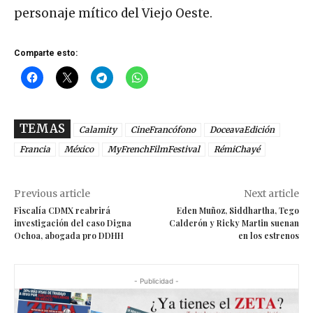
personaje mítico del Viejo Oeste.
Comparte esto:
TEMAS
Calamity
CineFrancófono
DoceavaEdición
Francia
México
MyFrenchFilmFestival
RémiChayé
Previous article
Next article
Fiscalía CDMX reabrirá
Eden Muñoz, Siddhartha, Tego
investigación del caso Digna
Calderón y Ricky Martin suenan
Ochoa, abogada pro DDHH
en los estrenos
- Publicidad -