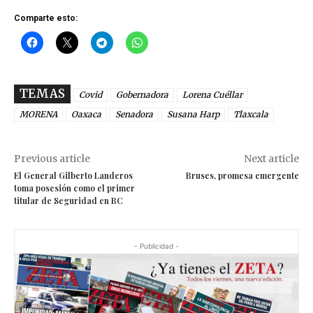
Comparte esto:
TEMAS
Covid
Gobernadora
Lorena Cuéllar
MORENA
Oaxaca
Senadora
Susana Harp
Tlaxcala
Previous article
Next article
El General Gilberto Landeros
Bruses, promesa emergente
toma posesión como el primer
titular de Seguridad en BC
- Publicidad -