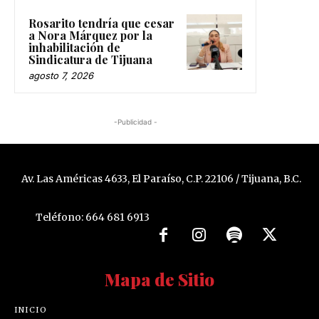
Rosarito tendría que cesar
a Nora Márquez por la
inhabilitación de
Sindicatura de Tijuana
agosto 7, 2026
-Publicidad -
Av. Las Américas 4633, El Paraíso, C.P. 22106 / Tijuana, B.C.
Teléfono: 664 681 6913
Mapa de Sitio
INICIO