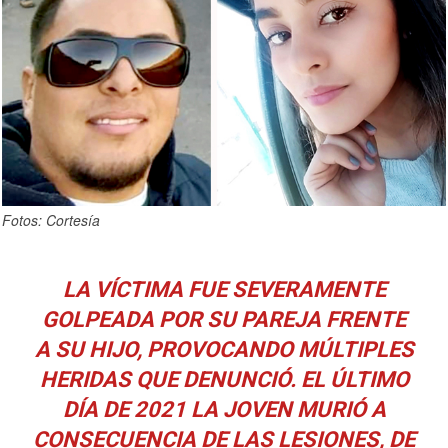
Fotos: Cortesía
LA VÍCTIMA FUE SEVERAMENTE
GOLPEADA POR SU PAREJA FRENTE
A SU HIJO, PROVOCANDO MÚLTIPLES
HERIDAS QUE DENUNCIÓ. EL ÚLTIMO
DÍA DE 2021 LA JOVEN MURIÓ A
CONSECUENCIA DE LAS LESIONES, DE