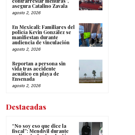
contrarrestar mentiras”,
asegura Catalino Zavala
agosto 2, 2026
En Mexicali: Familiares del
policía Kevin González se
manifiestan durante
audiencia de vinculación
agosto 2, 2026
Reportan a persona sin
vida tras accidente
acuático en playa de
Ensenada
agosto 2, 2026
Destacadas
“No soy eso que dice la
fiscal”: Mendívil durante