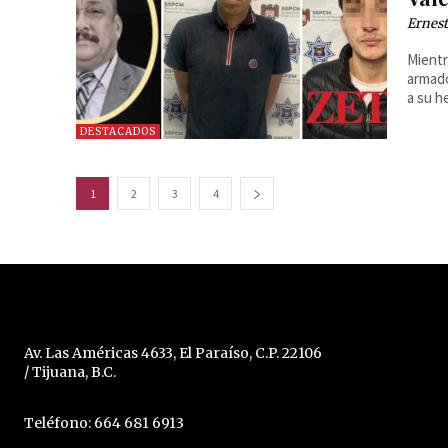
Ernest
Mientr
armado
a su h
DESTACADOS
1
2
3
4
Av. Las Américas 4633, El Paraíso, C.P. 22106
/ Tijuana, B.C.
Teléfono: 664 681 6913