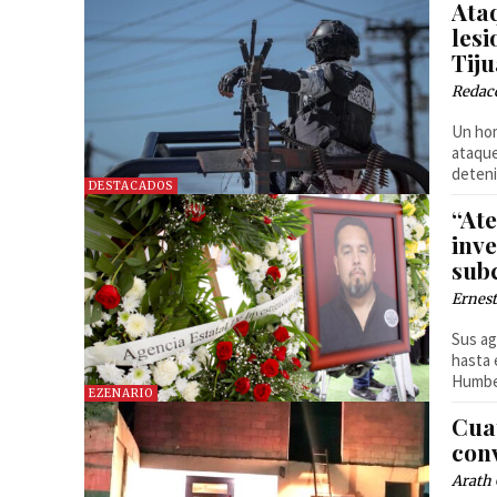
Ata
lesi
Tij
Redac
Un hom
ataque
deten
DESTACADOS
“Ate
inve
sub
Ernest
Sus ag
hasta 
Humber
EZENARIO
Cua
conv
Arath 