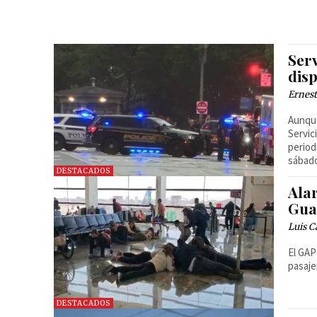
Serv
disp
Ernest
Aunque
Servic
period
sábad
DESTACADOS
Ala
Gua
Luis C
El GAP
pasaje
DESTACADOS