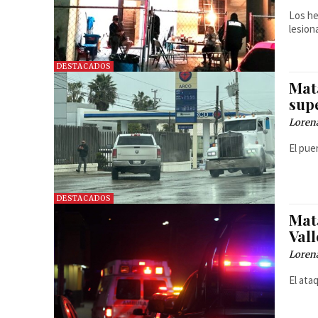
Los he
lesion
DESTACADOS
Mat
sup
Loren
El pue
DESTACADOS
Mat
Val
Loren
El ata