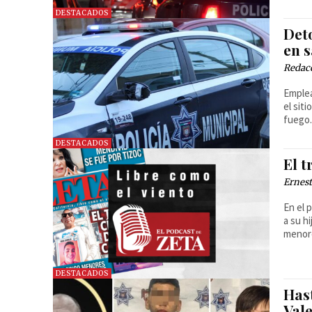
DESTACADOS
Det
en s
Redac
Emplea
el sit
fuego
DESTACADOS
El t
Ernest
En el 
a su h
menor
DESTACADOS
Hast
Val