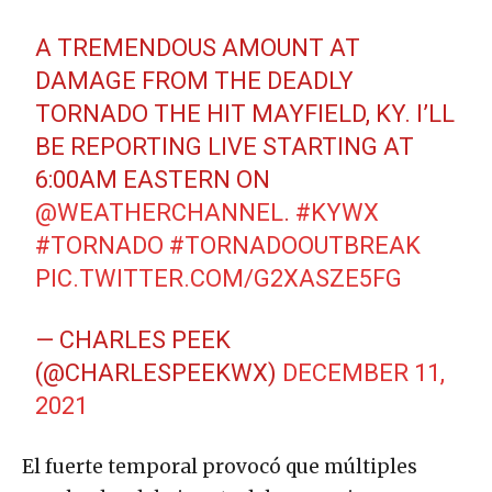
A TREMENDOUS AMOUNT AT
DAMAGE FROM THE DEADLY
TORNADO THE HIT MAYFIELD, KY. I’LL
BE REPORTING LIVE STARTING AT
6:00AM EASTERN ON
@WEATHERCHANNEL
.
#KYWX
#TORNADO
#TORNADOOUTBREAK
PIC.TWITTER.COM/G2XASZE5FG
— CHARLES PEEK
(@CHARLESPEEKWX)
DECEMBER 11,
2021
El fuerte temporal provocó que múltiples