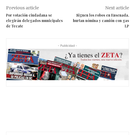
Previous article
Next article
Por votación ciudadana se
Siguen los robos en Ensenada,
elegirán delegados municipales
hurtan nómina y camión con gas
de Tecate
LP
- Publicidad -