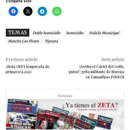
Comparte esto:
TEMAS
Doble homicidio
homicidio
Policía Municipal
Rancho Las Flores
Tijuana
Previous article
Next article
Alista OEFA temporada de
‘¡Arriba el Cártel del Golfo,
primavera 2022
putos!’: grita militante de Morena
en Tamaulipas [VIDEO]
- Publicidad -