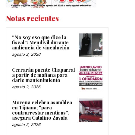
Notas recientes
“No soy eso que dice la
fiscal”: Mendívil durante
audiencia de vinculación
agosto 2, 2026
Cerrarán puente Chaparral
a partir de mañana para
darle mantenimiento
agosto 2, 2026
Morena celebra asamblea
en Tijuana; “para
contrarrestar mentiras”,
asegura Catalino Zavala
agosto 2, 2026