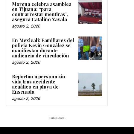
Morena celebra asamblea
en Tijuana; “para
contrarrestar mentiras”,
asegura Catalino Zavala
agosto 2, 2026
En Mexicali: Familiares del
policía Kevin González se
manifiestan durante
audiencia de vinculación
agosto 2, 2026
Reportan a persona sin
vida tras accidente
acuático en playa de
Ensenada
agosto 2, 2026
-Publicidad -