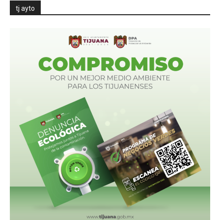
tj ayto