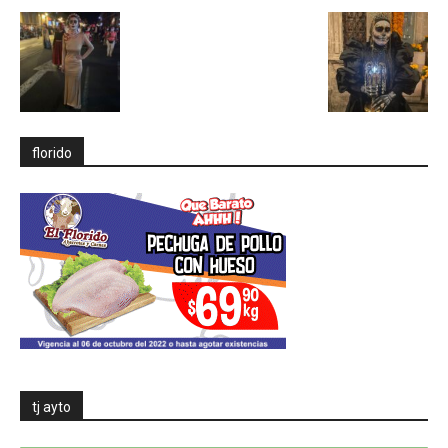
florido
tj ayto