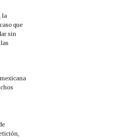
 la
 caso que
dar sin
 las
d mexicana
echos
de
tición,