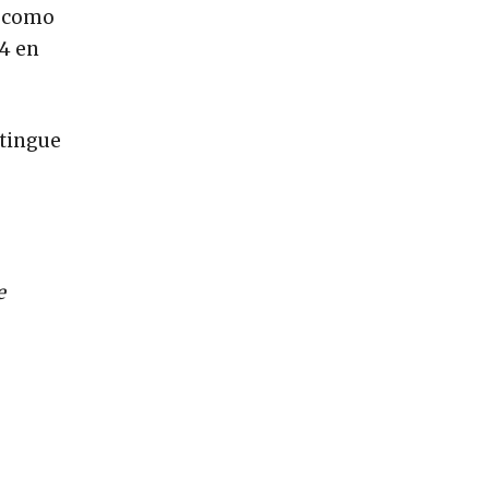
n como
94 en
stingue
e