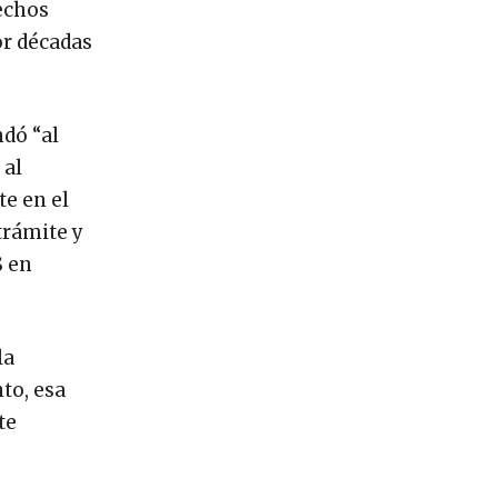
rechos
or décadas
dó “al
 al
te en el
trámite y
S en
la
to, esa
te