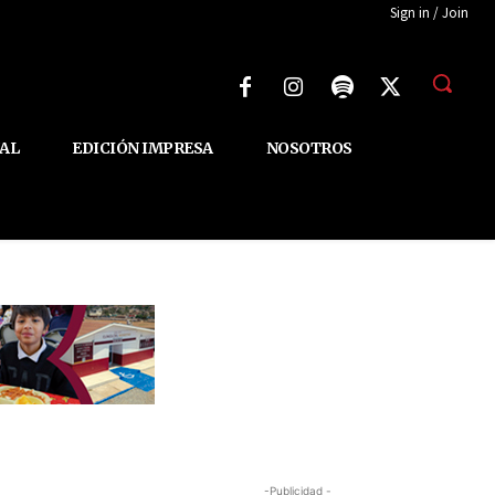
Sign in / Join
AL
EDICIÓN IMPRESA
NOSOTROS
-Publicidad -