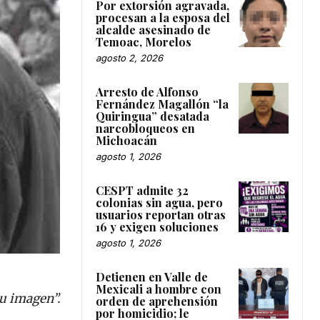
Por extorsión agravada,
procesan a la esposa del
alcalde asesinado de
Temoac, Morelos
agosto 2, 2026
Arresto de Alfonso
Fernández Magallón “la
Quiringua” desatada
narcobloqueos en
Michoacán
agosto 1, 2026
CESPT admite 32
colonias sin agua, pero
usuarios reportan otras
16 y exigen soluciones
agosto 1, 2026
Detienen en Valle de
Mexicali a hombre con
u imagen”.
orden de aprehensión
por homicidio; le