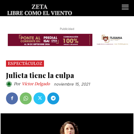
Publicidad
ESPECTÁCULOZ
Julieta tiene la culpa
Por
Víctor Delgado
noviembre 15, 2021