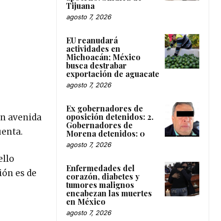
Tijuana
agosto 7, 2026
EU reanudará
actividades en
Michoacán; México
busca destrabar
exportación de aguacate
agosto 7, 2026
Ex gobernadores de
oposición detenidos: 2.
en avenida
Gobernadores de
uenta.
Morena detenidos: 0
agosto 7, 2026
ello
Enfermedades del
ión es de
corazón, diabetes y
tumores malignos
encabezan las muertes
en México
agosto 7, 2026