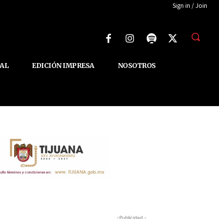
Sign in / Join
AL
EDICIÓN IMPRESA
NOSOTROS
-Publicidad -