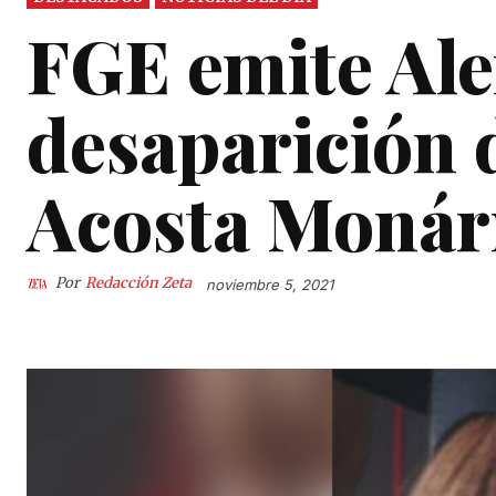
FGE emite Ale
desaparición
Acosta Monár
Por
Redacción Zeta
noviembre 5, 2021