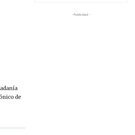
-Publicidad -
dadanía
fónico de