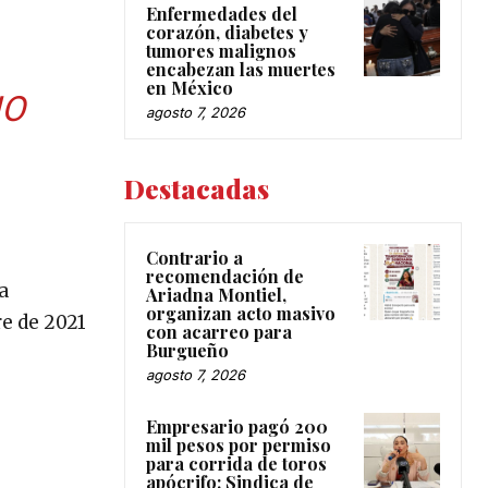
Enfermedades del
corazón, diabetes y
tumores malignos
encabezan las muertes
en México
IO
agosto 7, 2026
Destacadas
Contrario a
recomendación de
a
Ariadna Montiel,
organizan acto masivo
e de 2021
con acarreo para
Burgueño
agosto 7, 2026
Empresario pagó 200
mil pesos por permiso
para corrida de toros
apócrifo: Sindica de