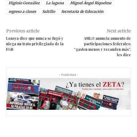
Higinio González
La laguna
Miguel Ángel Riquelme
regreso a clases
Saltillo
Secretaria de Educación
Previous article
Next article
Lozoya dice que nunca se fugó y
AMLO anuncia aumento de
niega un trato privilegiado de la
participaciones federales;
FGR
“gasten menos y recauden más”,
les dice
- Publicidad -