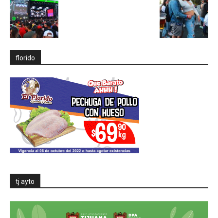
florido
tj ayto