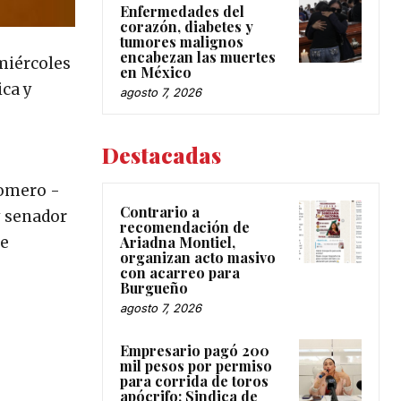
Enfermedades del
corazón, diabetes y
tumores malignos
encabezan las muertes
 miércoles
en México
ica y
agosto 7, 2026
Destacadas
Romero -
Contrario a
y senador
recomendación de
Ariadna Montiel,
le
organizan acto masivo
con acarreo para
Burgueño
agosto 7, 2026
Empresario pagó 200
mil pesos por permiso
para corrida de toros
apócrifo: Sindica de