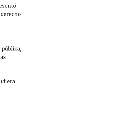
resentó
u derecho
 pública,
las
pudiera