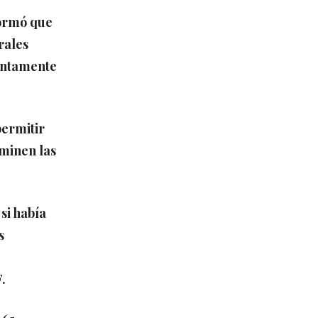
formó que
rales
untamente
permitir
rminen las
si había
s
.