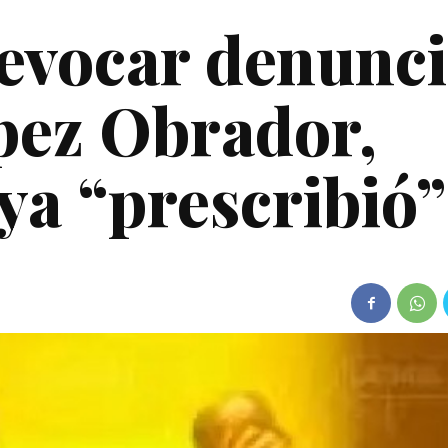
evocar denunc
pez Obrador,
ya “prescribió”