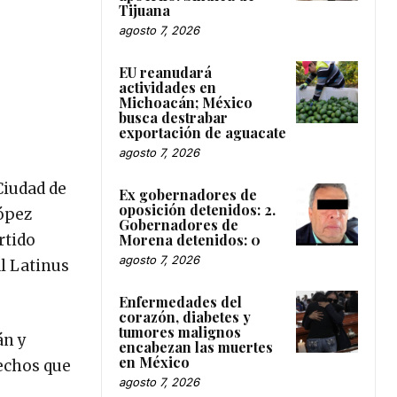
Tijuana
agosto 7, 2026
EU reanudará
actividades en
Michoacán; México
busca destrabar
exportación de aguacate
agosto 7, 2026
Ciudad de
Ex gobernadores de
oposición detenidos: 2.
López
Gobernadores de
Morena detenidos: 0
rtido
agosto 7, 2026
l Latinus
Enfermedades del
corazón, diabetes y
tumores malignos
án y
encabezan las muertes
en México
hechos que
agosto 7, 2026