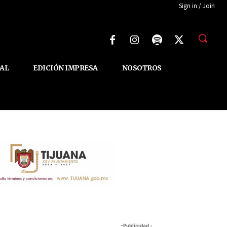
Sign in / Join
AL
EDICIÓN IMPRESA
NOSOTROS
-Publicidad -