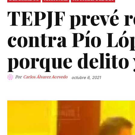
TEPJF prevé r
contra Pío Ló
porque delito 
Por
Carlos Álvarez Acevedo
octubre 6, 2021