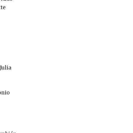
tte
Julia
tonio