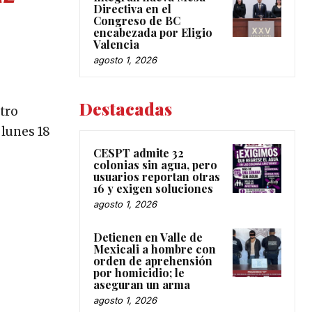
Directiva en el
Congreso de BC
encabezada por Eligio
Valencia
agosto 1, 2026
Destacadas
ntro
 lunes 18
CESPT admite 32
colonias sin agua, pero
usuarios reportan otras
16 y exigen soluciones
agosto 1, 2026
Detienen en Valle de
Mexicali a hombre con
orden de aprehensión
por homicidio; le
aseguran un arma
agosto 1, 2026