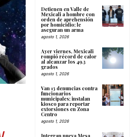
Detienen en Valle de
Mexicali a hombre con
orden de aprehensión
por homicidio; le
aseguran un arma
agosto 1, 2026
Ayer viernes, Mexicali
rompió récord de calor
al alcanzar los 49.3
grados
agosto 1, 2026
Van 13 denuncias contra
funcionarios
municipales; instalan
kiosco para reportar
extorsiones en Zona
Centro
agosto 1, 2026
AL
Integran nueva Mesa