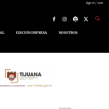
Sign in / Join
AL
EDICIÓN IMPRESA
NOSOTROS
-Publicidad -