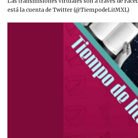
Las transmisiones virtuales son a través de Fac
está la cuenta de Twitter (@TiempodeLitMXL)