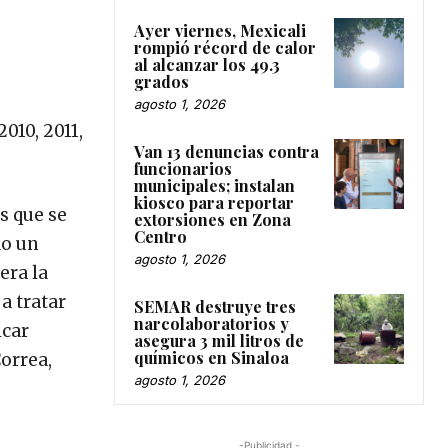
Ayer viernes, Mexicali
rompió récord de calor
al alcanzar los 49.3
grados
agosto 1, 2026
010, 2011,
Van 13 denuncias contra
funcionarios
municipales; instalan
kiosco para reportar
s que se
extorsiones en Zona
Centro
do un
agosto 1, 2026
era la
a tratar
SEMAR destruye tres
narcolaboratorios y
icar
asegura 3 mil litros de
químicos en Sinaloa
orrea,
agosto 1, 2026
-Publicidad -