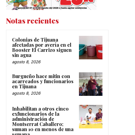
Notas recientes
Colonias de Tijuana
afectadas por avería en el
Booster El Carrizo siguen
sin agua
agosto 8, 2026
Burgueño hace mitin con
acarreados y funcionarios
en Tijuana
agosto 8, 2026
Inhabilitan a otros cinco
exfuncionarios de la
administración de
Montserrat Caballero;
suman 10 en menos de una
semana