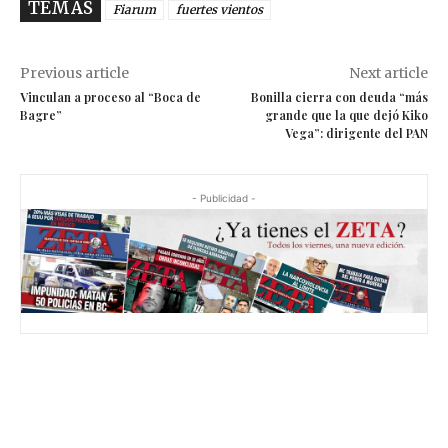
TEMAS
Fiarum
fuertes vientos
Previous article
Next article
Vinculan a proceso al “Boca de
Bonilla cierra con deuda “más
Bagre”
grande que la que dejó Kiko
Vega”: dirigente del PAN
- Publicidad -