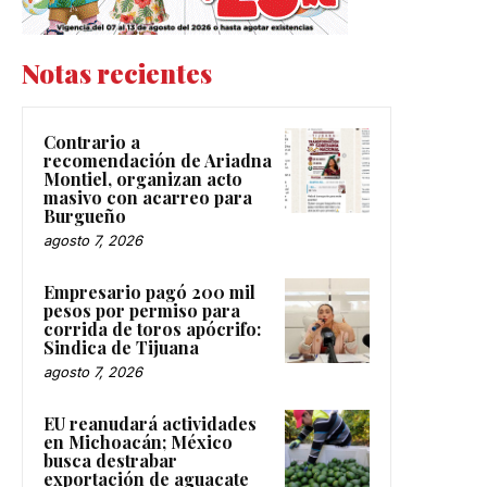
Notas recientes
Contrario a
recomendación de Ariadna
Montiel, organizan acto
masivo con acarreo para
Burgueño
agosto 7, 2026
Empresario pagó 200 mil
pesos por permiso para
corrida de toros apócrifo:
Sindica de Tijuana
agosto 7, 2026
EU reanudará actividades
en Michoacán; México
busca destrabar
exportación de aguacate