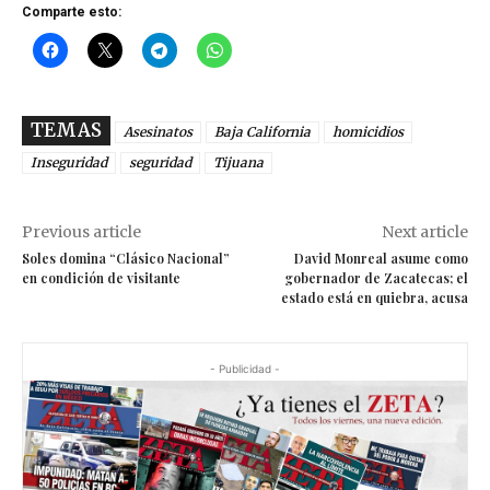
Comparte esto:
TEMAS
Asesinatos
Baja California
homicidios
Inseguridad
seguridad
Tijuana
Previous article
Next article
Soles domina “Clásico Nacional”
David Monreal asume como
en condición de visitante
gobernador de Zacatecas; el
estado está en quiebra, acusa
- Publicidad -