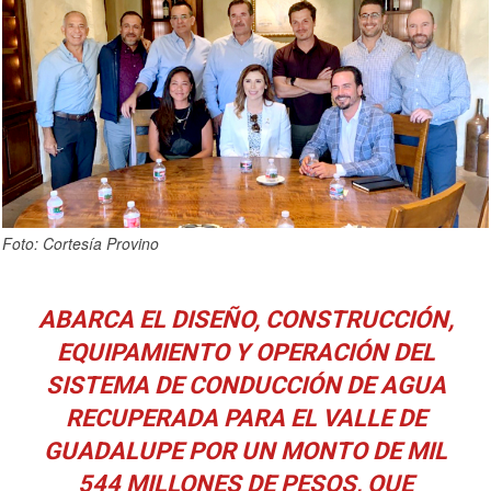
Foto: Cortesía Provino
ABARCA EL DISEÑO, CONSTRUCCIÓN,
EQUIPAMIENTO Y OPERACIÓN DEL
SISTEMA DE CONDUCCIÓN DE AGUA
RECUPERADA PARA EL VALLE DE
GUADALUPE POR UN MONTO DE MIL
544 MILLONES DE PESOS, QUE