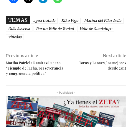
TEMAS
agua tratada
Kiko Vega
Marina del Pilar Avila
Odis Asversa
Por un Valle de Verdad
Valle de Guadalupe
viñedos
Previous article
Next article
Martha Patricia Ramírez Lucero,
Toros y Leones, los mejores
“ejemplo de lucha, perseverancia
desde 2015
y congruencia política”
- Publicidad -