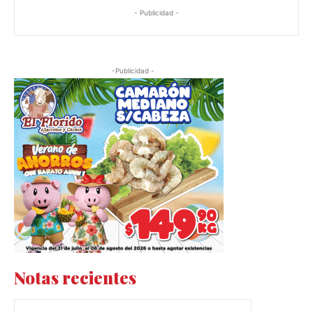
- Publicidad -
-Publicidad -
Notas recientes