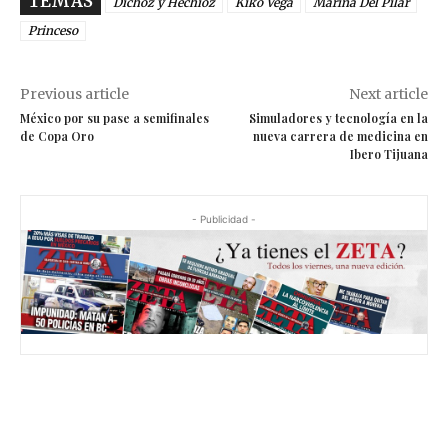
TEMAS
Dichoz y Hechioz
Kiko Vega
Marina Del Pilar
Princeso
Previous article
Next article
México por su pase a semifinales
Simuladores y tecnología en la
de Copa Oro
nueva carrera de medicina en
Ibero Tijuana
- Publicidad -