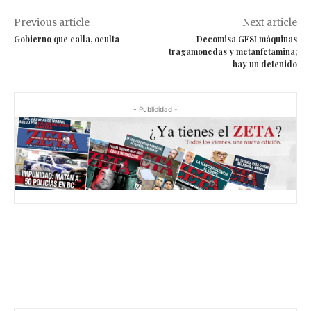
Previous article
Next article
Gobierno que calla, oculta
Decomisa GESI máquinas
tragamonedas y metanfetamina;
hay un detenido
- Publicidad -