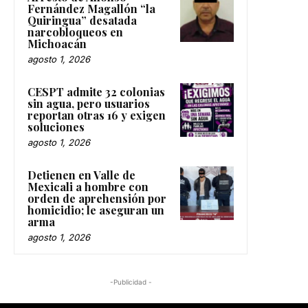
Fernández Magallón “la
Quiringua” desatada
narcobloqueos en
Michoacán
agosto 1, 2026
CESPT admite 32 colonias
sin agua, pero usuarios
reportan otras 16 y exigen
soluciones
agosto 1, 2026
Detienen en Valle de
Mexicali a hombre con
orden de aprehensión por
homicidio; le aseguran un
arma
agosto 1, 2026
-Publicidad -