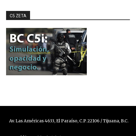
C5 ZETA
Av. Las Américas 4633, El Paraíso, C.P. 22106 / Tijuana, B.C.