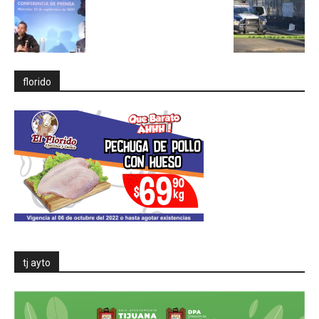
florido
tj ayto