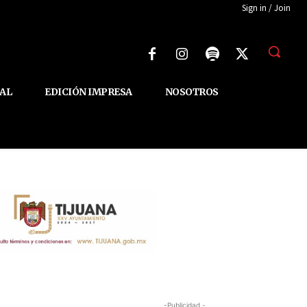
Sign in / Join
AL
EDICIÓN IMPRESA
NOSOTROS
-Publicidad -