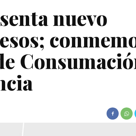
senta nuevo
 pesos; conmem
 de Consumació
ncia