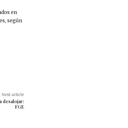
cados en
tes, según
Next article
a desalojar:
FGE