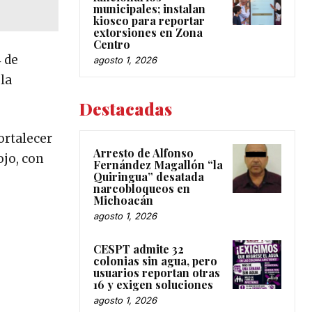
municipales; instalan
kiosco para reportar
extorsiones en Zona
Centro
 de
agosto 1, 2026
la
Destacadas
fortalecer
Arresto de Alfonso
ojo, con
Fernández Magallón “la
Quiringua” desatada
narcobloqueos en
Michoacán
agosto 1, 2026
CESPT admite 32
colonias sin agua, pero
usuarios reportan otras
16 y exigen soluciones
agosto 1, 2026