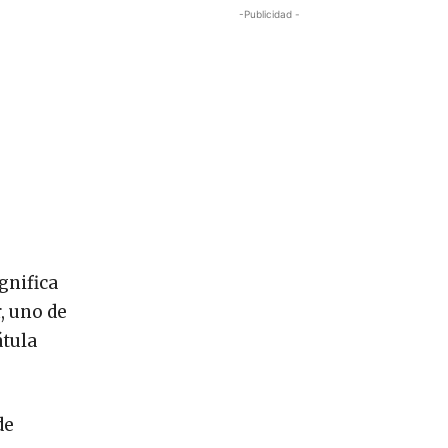
-Publicidad -
ignifica
, uno de
átula
de