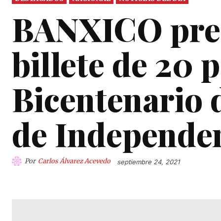
BANXICO pre
billete de 20
Bicentenario
de Independe
Por
Carlos Álvarez Acevedo
septiembre 24, 2021