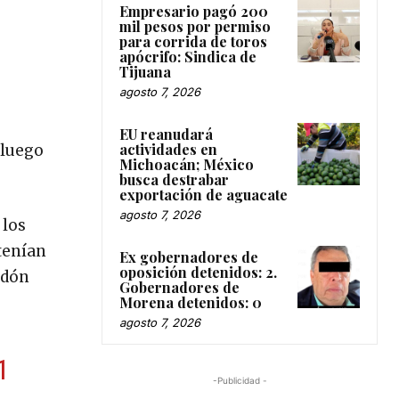
Empresario pagó 200
mil pesos por permiso
para corrida de toros
apócrifo: Sindica de
Tijuana
agosto 7, 2026
EU reanudará
actividades en
 luego
Michoacán; México
busca destrabar
exportación de aguacate
agosto 7, 2026
 los
tenían
Ex gobernadores de
oposición detenidos: 2.
ndón
Gobernadores de
Morena detenidos: 0
agosto 7, 2026
1
-Publicidad -