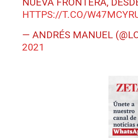
NUEVA FRONTERA, DESDE
HTTPS://T.CO/W47MCYR
— ANDRÉS MANUEL (@L
2021