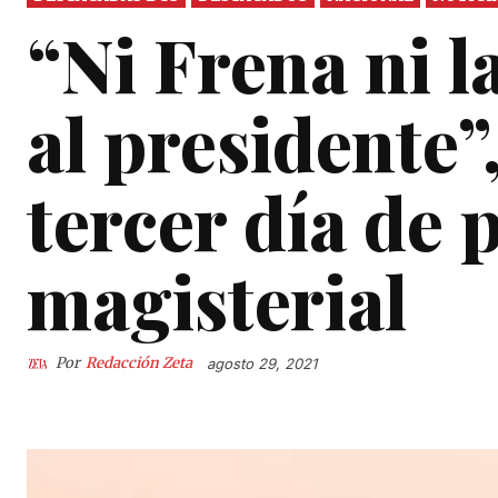
“Ni Frena ni 
al presidente”
tercer día de 
magisterial
Por
Redacción Zeta
agosto 29, 2021