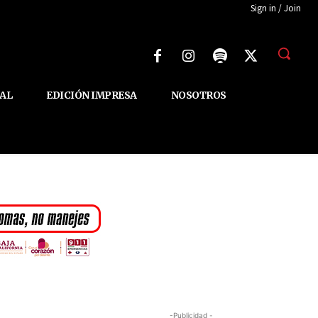
Sign in / Join
AL
EDICIÓN IMPRESA
NOSOTROS
-Publicidad -