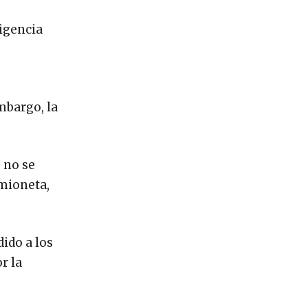
xigencia
embargo, la
 no se
amioneta,
ido a los
r la