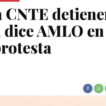
la CNTE detien
, dice AMLO en 
protesta