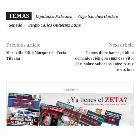
TEMAS
Diputados Federales
Olga Sánchez Cordero
Senado
Sergio Carlos Gutiérrez Luna
Previous article
Next article
Maravilla Edith Márquez en Feria
Pemex debe hacer pública
Tijuana
comunicación con empresa Vitol
Inc. sobre sobornos entre 2015 y
2020: Inai
- Publicidad -