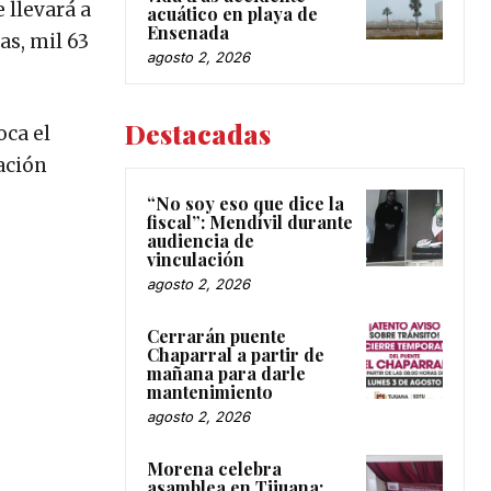
 llevará a
acuático en playa de
Ensenada
as, mil 63
agosto 2, 2026
Destacadas
oca el
ación
“No soy eso que dice la
fiscal”: Mendívil durante
audiencia de
vinculación
agosto 2, 2026
Cerrarán puente
Chaparral a partir de
mañana para darle
mantenimiento
agosto 2, 2026
Morena celebra
asamblea en Tijuana;