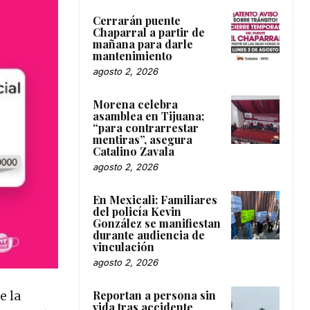
Cerrarán puente
Chaparral a partir de
mañana para darle
mantenimiento
agosto 2, 2026
Morena celebra
asamblea en Tijuana;
“para contrarrestar
mentiras”, asegura
Catalino Zavala
agosto 2, 2026
En Mexicali: Familiares
del policía Kevin
González se manifiestan
durante audiencia de
vinculación
agosto 2, 2026
Reportan a persona sin
e la
vida tras accidente