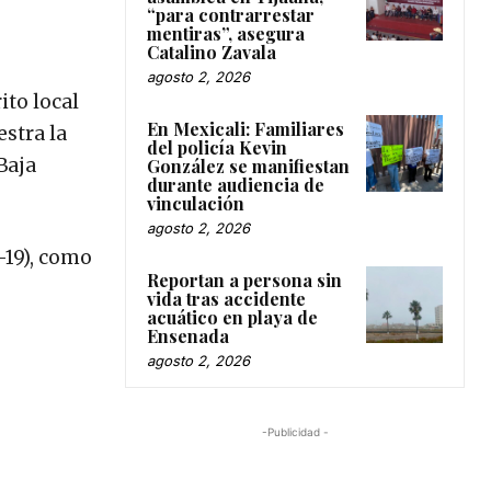
“para contrarrestar
mentiras”, asegura
Catalino Zavala
agosto 2, 2026
ito local
En Mexicali: Familiares
stra la
del policía Kevin
Baja
González se manifiestan
durante audiencia de
vinculación
agosto 2, 2026
-19), como
Reportan a persona sin
vida tras accidente
acuático en playa de
Ensenada
agosto 2, 2026
-Publicidad -