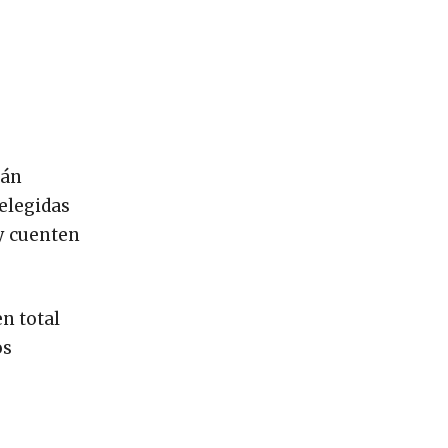
rán
 elegidas
 y cuenten
en total
os