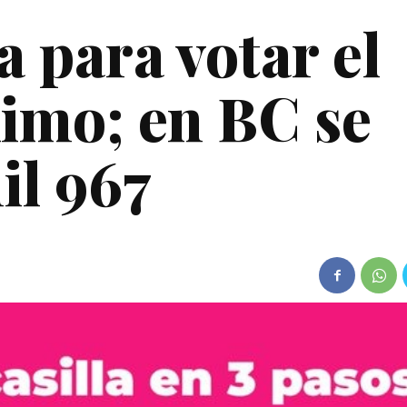
a para votar el
imo; en BC se
il 967