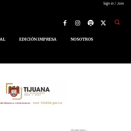
Sign in / Join
AL
EDICIÓN IMPRESA
NOSOTROS
-Publicidad -