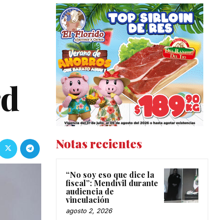
rd
Notas recientes
“No soy eso que dice la
fiscal”: Mendívil durante
audiencia de
vinculación
agosto 2, 2026