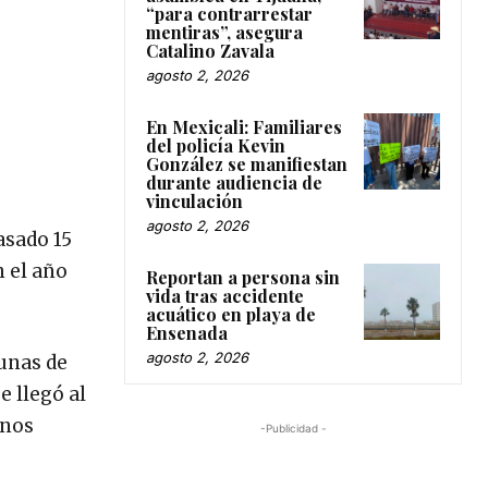
“para contrarrestar
mentiras”, asegura
Catalino Zavala
agosto 2, 2026
En Mexicali: Familiares
del policía Kevin
González se manifiestan
durante audiencia de
vinculación
agosto 2, 2026
asado 15
n el año
Reportan a persona sin
vida tras accidente
acuático en playa de
Ensenada
agosto 2, 2026
cunas de
e llegó al
enos
-Publicidad -