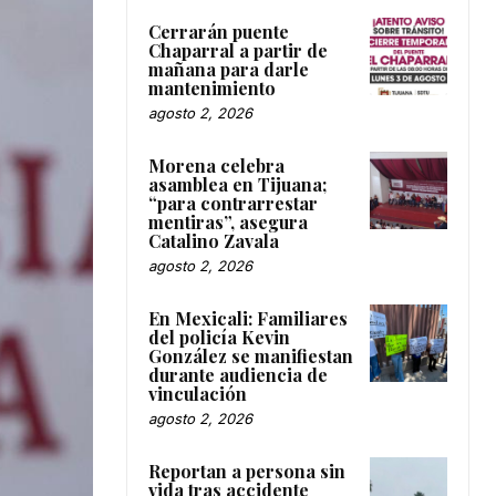
Cerrarán puente
Chaparral a partir de
mañana para darle
mantenimiento
agosto 2, 2026
Morena celebra
asamblea en Tijuana;
“para contrarrestar
mentiras”, asegura
Catalino Zavala
agosto 2, 2026
En Mexicali: Familiares
del policía Kevin
González se manifiestan
durante audiencia de
vinculación
agosto 2, 2026
Reportan a persona sin
vida tras accidente