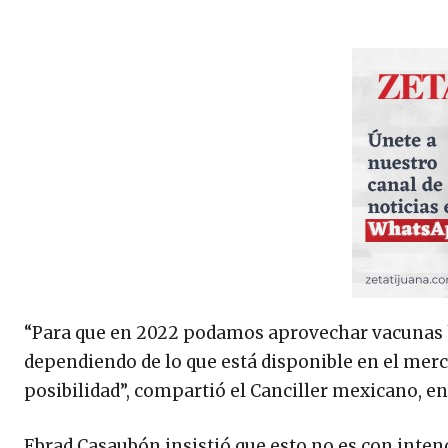
“Para que en 2022 podamos aprovechar vacunas h
dependiendo de lo que está disponible en el mer
posibilidad”, compartió el Canciller mexicano, en
Ebrad Casaubón insistió que esto no es con intenc