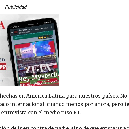
Publicidad
echas en América Latina para nuestros países. No 
cado internacional, cuando menos por ahora, pero t
 entrevista con el medio ruso RT.
ión de ir en contra de nadie, sino de que exista una