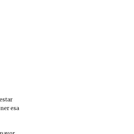
estar
ener esa
 mayor