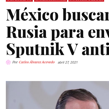
México busca
Rusia para en
Sputnik V ant
Por
Carlos Álvarez Acevedo
abril 27, 2021