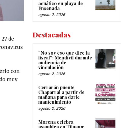
acuático en playa de
Ensenada
agosto 2, 2026
Destacadas
 27 de
oronavirus
“No soy eso que dice la
fiscal”: Mendívil durante
audiencia de
vinculación
erlo con
agosto 2, 2026
sido muy
Cerrarán puente
Chaparral a partir de
mañana para darle
mantenimiento
agosto 2, 2026
Morena celebra
asamblea en Tijuana;