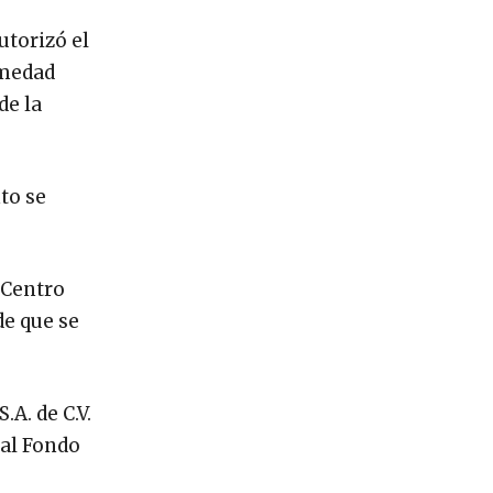
utorizó el
rmedad
de la
to se
 Centro
de que se
A. de C.V.
 al Fondo