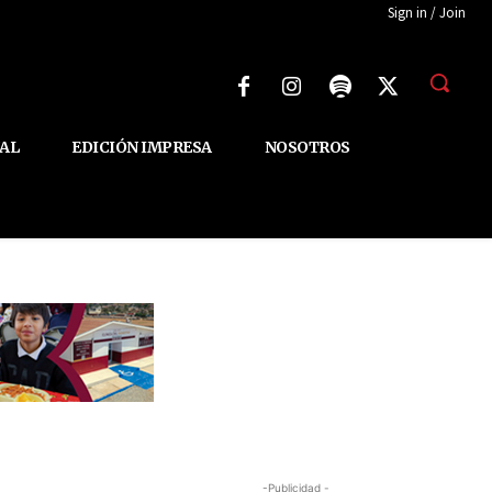
Sign in / Join
AL
EDICIÓN IMPRESA
NOSOTROS
-Publicidad -