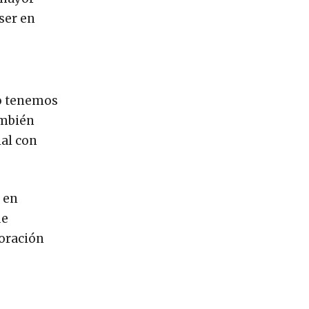
ser en
do tenemos
ambién
ial con
n en
ue
boración