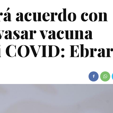
rá acuerdo con
vasar vacuna
i COVID: Ebra