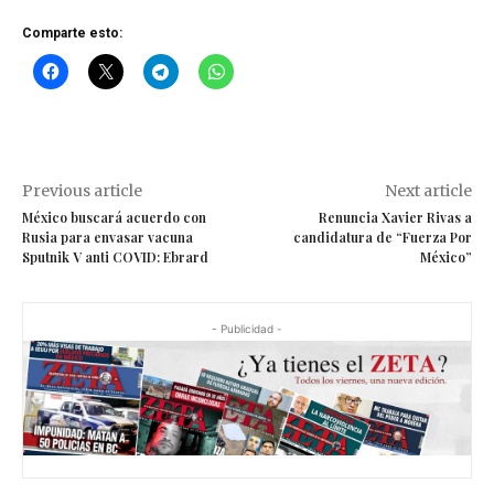
Comparte esto:
Previous article
Next article
México buscará acuerdo con
Renuncia Xavier Rivas a
Rusia para envasar vacuna
candidatura de “Fuerza Por
Sputnik V anti COVID: Ebrard
México”
- Publicidad -