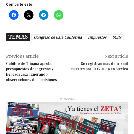
Comparte esto:
TEMAS
Congreso de Baja California
Impuestos
SCJN
Previous article
Next article
Cabildo de Tijuana aprobó
Se registran más de 110 mil
presupuestos de Ingresos y
muertes por COVID-19 en México
Egresos 2021 ignorando
observaciones de comisiones
- Publicidad -