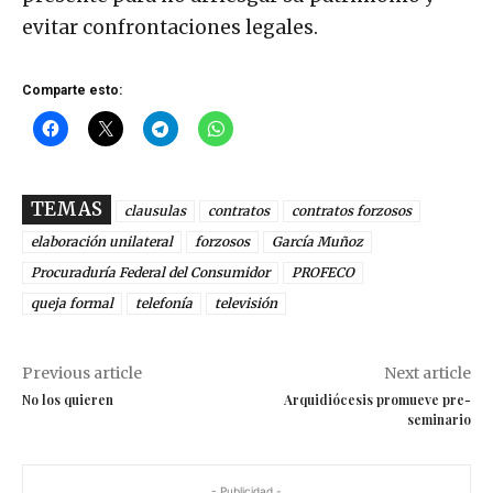
evitar confrontaciones legales.
Comparte esto:
TEMAS
clausulas
contratos
contratos forzosos
elaboración unilateral
forzosos
García Muñoz
Procuraduría Federal del Consumidor
PROFECO
queja formal
telefonía
televisión
Previous article
Next article
No los quieren
Arquidiócesis promueve pre-
seminario
- Publicidad -