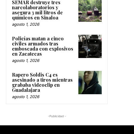
SEMAR destruye tres
narcolaboratorios y
asegura 3 mil litros de
químicos en Sinaloa
agosto 1, 2026
Policías matan a cinco
civiles armados tras
emboscada con explosivos
en Zacatecas
agosto 1, 2026
Rapero Soldis C4 es
asesinado a tiros mientras
grababa videoclip en
Guadalajara
agosto 1, 2026
-Publicidad -