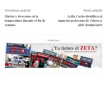
Previous article
Next article
Lluvias y descenso en la
Lydia Cacho identifica al
temperatura durante el fin de
supuesto pederasta de Tabasco;
semana
pide denunciarlo
- Publicidad -