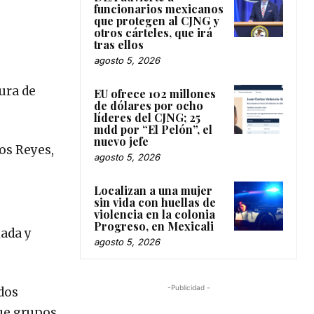
funcionarios mexicanos
que protegen al CJNG y
otros cárteles, que irá
tras ellos
agosto 5, 2026
tura de
EU ofrece 102 millones
de dólares por ocho
líderes del CJNG; 25
mdd por “El Pelón”, el
nuevo jefe
os Reyes,
agosto 5, 2026
Localizan a una mujer
sin vida con huellas de
violencia en la colonia
Progreso, en Mexicali
iada y
agosto 5, 2026
-Publicidad -
dos
que grupos