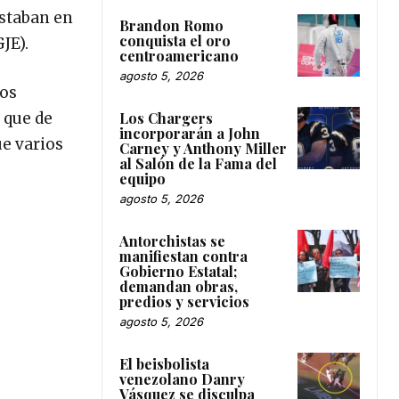
ostaban en
Brandon Romo
conquista el oro
JE).
centroamericano
agosto 5, 2026
vos
 que de
Los Chargers
incorporarán a John
ue varios
Carney y Anthony Miller
al Salón de la Fama del
equipo
agosto 5, 2026
Antorchistas se
manifiestan contra
Gobierno Estatal;
demandan obras,
predios y servicios
agosto 5, 2026
El beisbolista
venezolano Danry
Vásquez se disculpa