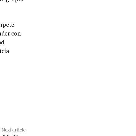
ompete
nder con
ad
icía
Next article