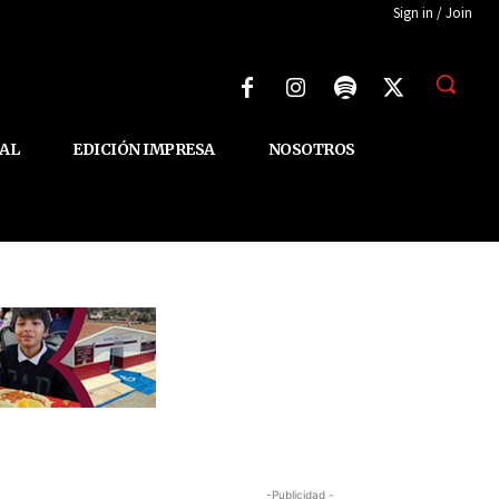
Sign in / Join
AL
EDICIÓN IMPRESA
NOSOTROS
-Publicidad -