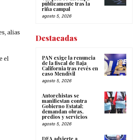
públicamente tras la
riña campal
agosto 5, 2026
s, alias
Destacadas
PAN exige la renuncia
e el
de la fiscal de Baja
California tras revés en
caso Mendívil
agosto 5, 2026
Antorchistas se
manifiestan contra
Gobierno Estatal;
demandan obras,
predios y servicios
agosto 5, 2026
DEA advierte a