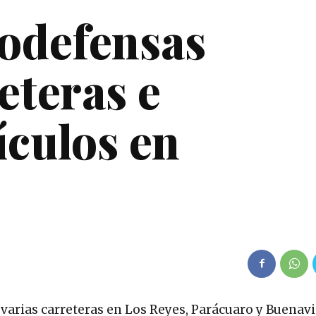
odefensas
eteras e
ículos en
arias carreteras en Los Reyes, Parácuaro y Buenavi