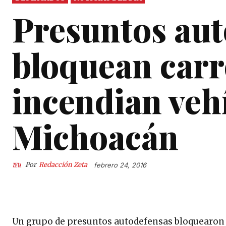
Presuntos aut
bloquean carr
incendian veh
Michoacán
Por
Redacción Zeta
febrero 24, 2016
Un grupo de presuntos autodefensas bloquearon v