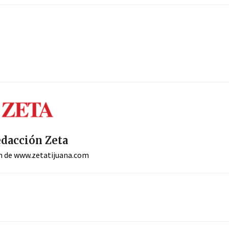
dacción Zeta
n de www.zetatijuana.com