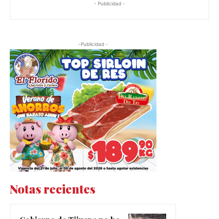
- Publicidad -
-Publicidad -
Notas recientes