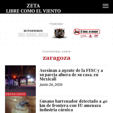
- Publicidad -
Contenidos sobre
zaragoza
Asesinan a agente de la FESC y a
su pareja afuera de su casa, en
Mexicali
junio 26, 2026
DESTACADOS
Gusano barrenador detectado a 40
km de frontera con EU amenaza
industria cárnica