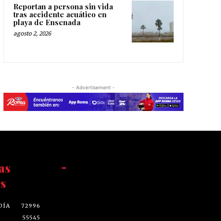
Reportan a persona sin vida
tras accidente acuático en
playa de Ensenada
agosto 2, 2026
- Advertisement -
as
-
s
DÍA
72996
55545