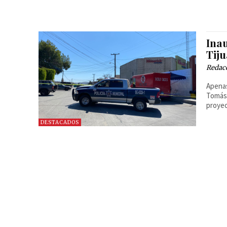
Ina
Tij
Redac
Apenas
Tomás 
proyec
DESTACADOS