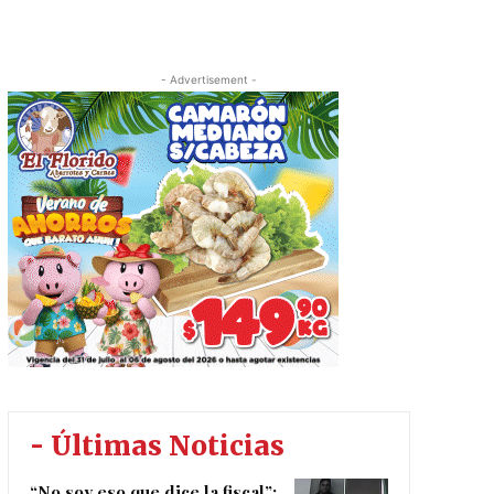
- Advertisement -
- Últimas Noticias
“No soy eso que dice la fiscal”: