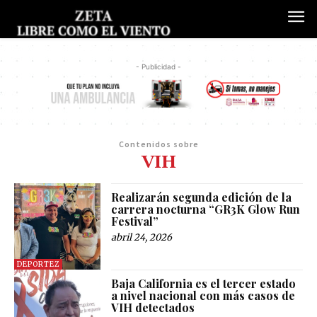
- Publicidad -
Contenidos sobre
VIH
Realizarán segunda edición de la
carrera nocturna “GR3K Glow Run
Festival”
abril 24, 2026
DEPORTEZ
Baja California es el tercer estado
a nivel nacional con más casos de
VIH detectados