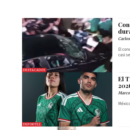
Con
dura
Carlos
El con
casi s
DESTACADOS
El T
202
Marcos
México
DEPORTEZ