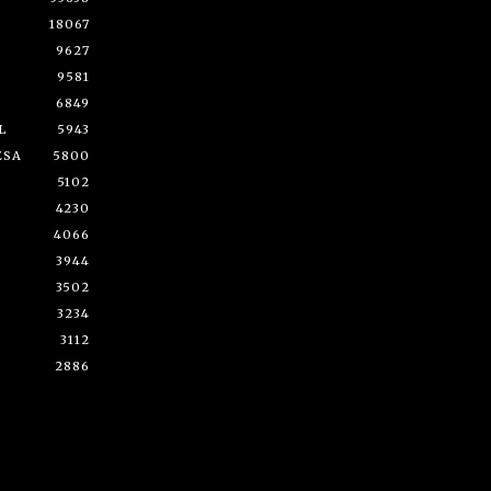
18067
9627
9581
6849
L
5943
ESA
5800
5102
4230
4066
3944
3502
3234
3112
2886