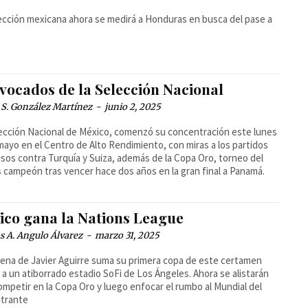
ección mexicana ahora se medirá a Honduras en busca del pase a
vocados de la Selección Nacional
 S. González Martínez
-
junio 2, 2025
ección Nacional de México, comenzó su concentración este lunes
mayo en el Centro de Alto Rendimiento, con miras a los partidos
sos contra Turquía y Suiza, además de la Copa Oro, torneo del
s campeón tras vencer hace dos años en la gran final a Panamá.
ico gana la Nations League
 A. Angulo Álvarez
-
marzo 31, 2025
ena de Javier Aguirre suma su primera copa de este certamen
 a un atiborrado estadio SoFi de Los Ángeles. Ahora se alistarán
ompetir en la Copa Oro y luego enfocar el rumbo al Mundial del
ntrante