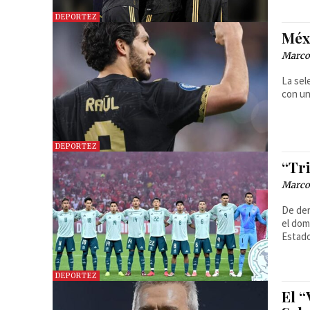
DEPORTEZ
Méx
Marcos
La sel
con un
DEPORTEZ
“Tri
Marcos
De der
el dom
Estad
DEPORTEZ
El “