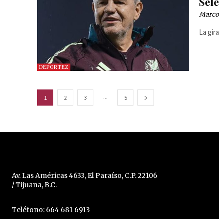
Sel
Marcos
La gir
DEPORTEZ
...
1
2
3
5
Av. Las Américas 4633, El Paraíso, C.P. 22106
/ Tijuana, B.C.
Teléfono: 664 681 6913