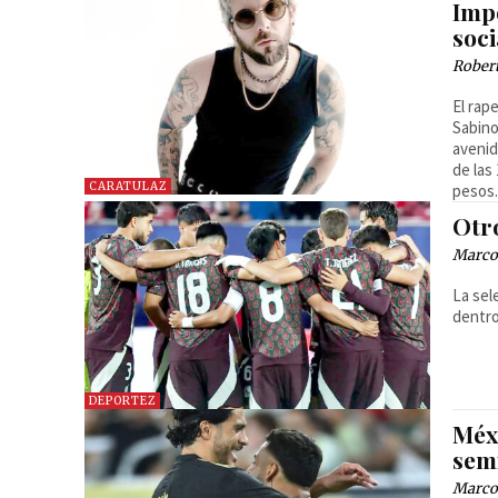
Imp
soci
Robert
El ra
Sabino
avenid
de las
CARATULAZ
pesos
Otro
Marcos
La sel
dentro
DEPORTEZ
Méx
sem
Marcos