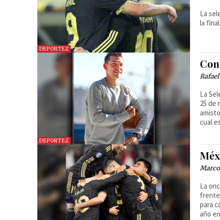
La sel
la final
DEPORTEZ
Con
Rafael
La Sel
25 de 
amisto
cual e
DEPORTEZ
Méx
Marcos
La onc
frente
para c
año e