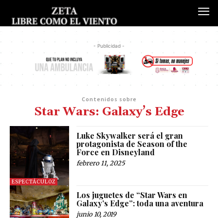
- Publicidad -
Contenidos sobre
Star Wars: Galaxy’s Edge
Luke Skywalker será el gran
protagonista de Season of the
Force en Disneyland
febrero 11, 2025
ESPECTÁCULOZ
Los juguetes de “Star Wars en
Galaxy’s Edge”: toda una aventura
junio 10, 2019