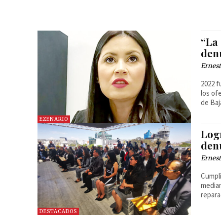
“La 
den
Ernest
2022 f
los of
de Baj
EZENARIO
Log
den
Ernest
Cumpli
median
repara
DESTACADOS