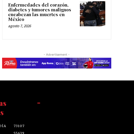
Enfermedades del corazón,
diabetes y tumores malignos
encabezan las muertes en
México
agosto 7, 2026
- Advertisement -
as
-
s
DÍA
73107
55639