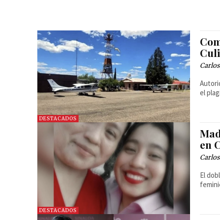
Com
Cul
Carlos
Autori
el pla
DESTACADOS
Mad
en 
Carlos
El dob
femini
DESTACADOS