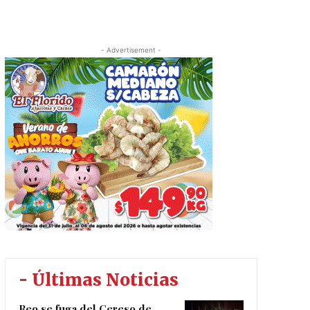
- Advertisement -
- Últimas Noticias
Reo se fuga del Cereso de