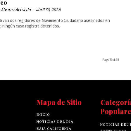
sco
 Álvarez Acevedo
-
abril 30, 2026
6 van dos regidores de Movimiento Ciudadano asesinados en
o; ningún caso registra detenidos.
Page 5 of 25
Mapa de Sitio
Categorí
Populare
INICIO
NOTICIAS DEL DÍA
NOTICIAS DEL 
BAJA CALIFORNIA