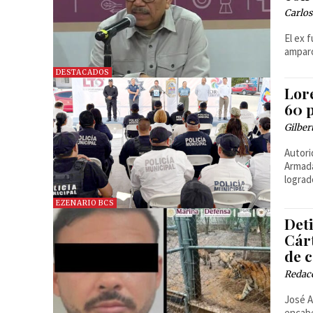
Carlos
El ex 
amparo
DESTACADOS
Lore
60 
Gilber
Autori
Armada
lograd
EZENARIO BCS
Det
Cár
de 
Redac
José A
encabe