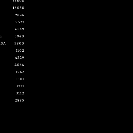
55608
18058
9624
9577
6849
L
5940
ESA
5800
5102
4229
4064
3942
3501
3231
3112
2885