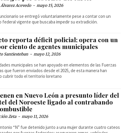
 Álvarez Acevedo
-
mayo 15, 2026
funcionario se entregó voluntariamente pese a contar con un
 federal vigente que buscaba impedir su extradición.
to reporta déficit policial; opera con un
por ciento de agentes municipales
to Santiesteban
-
mayo 12, 2026
dades municipales se han apoyado en elementos de las Fuerzas
s que fueron enviados desde el 2025, de esta manera han
o cubrir todo el territorio loretano
ienen en Nuevo León a presunto líder del
tel del Noroeste ligado al contrabando
combustible
ción Zeta
-
mayo 11, 2026
ntonio “N” fue detenido junto a una mujer durante cuatro cateos
zados por fuerzas federales; aseguraron armas, vehículos,