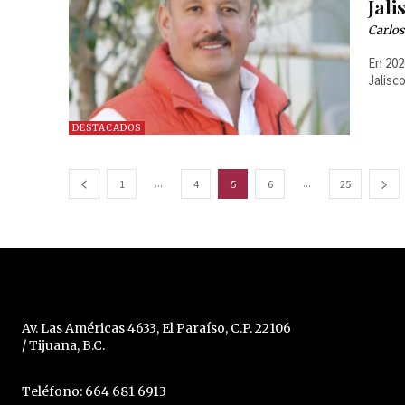
Jali
Carlos
En 202
Jalisc
DESTACADOS
...
...
1
4
5
6
25
Av. Las Américas 4633, El Paraíso, C.P. 22106
/ Tijuana, B.C.
Teléfono: 664 681 6913