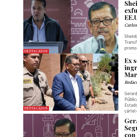
She
exfu
EE.
Carlos
Sheinb
Transf
promot
DESTACADOS
Ex 
ingr
Mar
Redac
Gerard
Públic
Estado
DESTACADOS
cártel
Ger
Seg
con