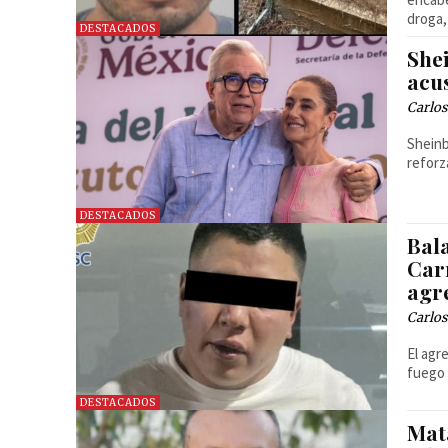
droga,
DESTACADOS
She
acu
Carlos
Sheinb
reforz
DESTACADOS
Bal
Carr
agr
Carlos
El agr
fuego 
DESTACADOS
Mat