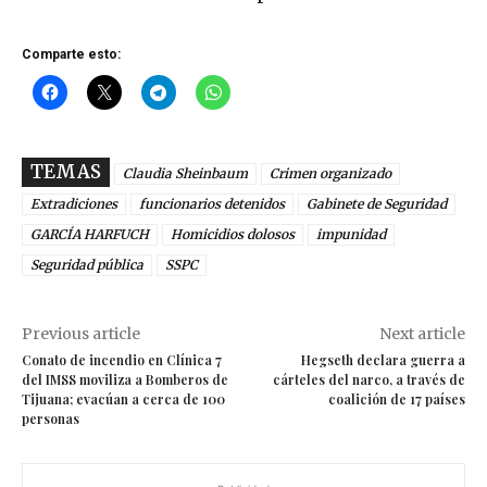
Comparte esto:
TEMAS
Claudia Sheinbaum
Crimen organizado
Extradiciones
funcionarios detenidos
Gabinete de Seguridad
GARCÍA HARFUCH
Homicidios dolosos
impunidad
Seguridad pública
SSPC
Previous article
Next article
Conato de incendio en Clínica 7
Hegseth declara guerra a
del IMSS moviliza a Bomberos de
cárteles del narco, a través de
Tijuana; evacúan a cerca de 100
coalición de 17 países
personas