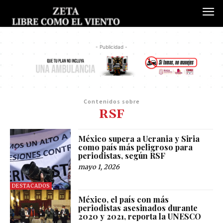
- Publicidad -
Contenidos sobre
RSF
México supera a Ucrania y Siria
como país más peligroso para
periodistas, según RSF
mayo 1, 2026
DESTACADOS
México, el país con más
periodistas asesinados durante
2020 y 2021, reporta la UNESCO